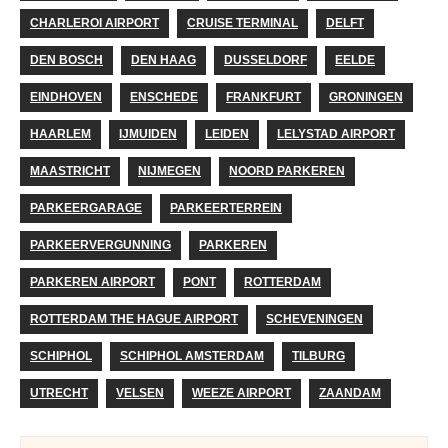
CHARLEROI AIRPORT
CRUISE TERMINAL
DELFT
DEN BOSCH
DEN HAAG
DUSSELDORF
EELDE
EINDHOVEN
ENSCHEDE
FRANKFURT
GRONINGEN
HAARLEM
IJMUIDEN
LEIDEN
LELYSTAD AIRPORT
MAASTRICHT
NIJMEGEN
NOORD PARKEREN
PARKEERGARAGE
PARKEERTERREIN
PARKEERVERGUNNING
PARKEREN
PARKEREN AIRPORT
PONT
ROTTERDAM
ROTTERDAM THE HAGUE AIRPORT
SCHEVENINGEN
SCHIPHOL
SCHIPHOL AMSTERDAM
TILBURG
UTRECHT
VELSEN
WEEZE AIRPORT
ZAANDAM