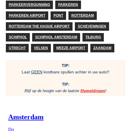
PARKEERVERGUNNING
PARKEREN
PARKEREN AIRPORT
PONT
ROTTERDAM
ROTTERDAM THE HAGUE AIRPORT
SCHEVENINGEN
SCHIPHOL
SCHIPHOL AMSTERDAM
TILBURG
UTRECHT
VELSEN
WEEZE AIRPORT
ZAANDAM
TIP:
Laat
GEEN
kostbare spullen achter in uw auto!!
TIP:
Blijf op de hoogte van de laatste
filemeldingen
!