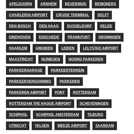
APELDOORN
ARNHEM
BEVERWIJK
BEWONERS
CHARLEROI AIRPORT
CRUISE TERMINAL
DELFT
DEN BOSCH
DEN HAAG
DUSSELDORF
EELDE
EINDHOVEN
ENSCHEDE
FRANKFURT
GRONINGEN
HAARLEM
IJMUIDEN
LEIDEN
LELYSTAD AIRPORT
MAASTRICHT
NIJMEGEN
NOORD PARKEREN
PARKEERGARAGE
PARKEERTERREIN
PARKEERVERGUNNING
PARKEREN
PARKEREN AIRPORT
PONT
ROTTERDAM
ROTTERDAM THE HAGUE AIRPORT
SCHEVENINGEN
SCHIPHOL
SCHIPHOL AMSTERDAM
TILBURG
UTRECHT
VELSEN
WEEZE AIRPORT
ZAANDAM