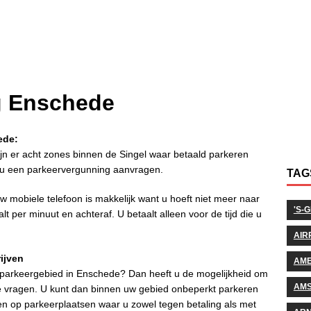
g Enschede
ede:
n er acht zones binnen de Singel waar betaald parkeren
t u een parkeervergunning aanvragen.
TAG
 mobiele telefoon is makkelijk want u hoeft niet meer naar
'S-
t per minuut en achteraf. U betaalt alleen voor de tijd die u
AIR
ijven
AM
ld parkeergebied in Enschede? Dan heeft u de mogelijkheid om
AM
 vragen. U kunt dan binnen uw gebied onbeperkt parkeren
n op parkeerplaatsen waar u zowel tegen betaling als met