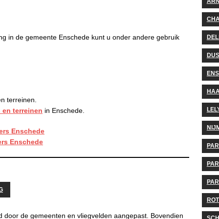
AR
CHA
ng in de gemeente Enschede kunt u onder andere gebruik
DEL
DUS
EN
HA
n terreinen.
LEL
 en terreinen
in Enschede.
NIJ
ers Enschede
rs Enschede
PA
PAR
PAR
G
ROT
d door de gemeenten en vliegvelden aangepast. Bovendien
SCH