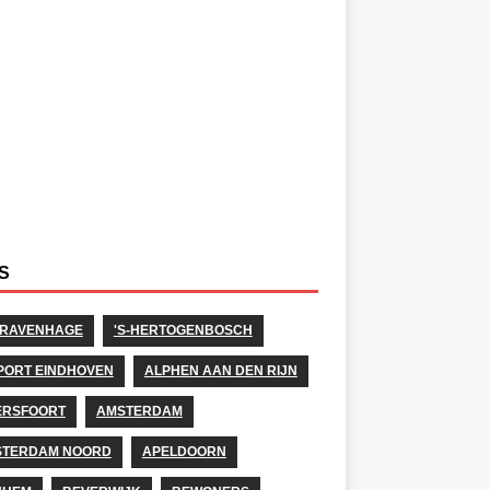
S
GRAVENHAGE
'S-HERTOGENBOSCH
PORT EINDHOVEN
ALPHEN AAN DEN RIJN
ERSFOORT
AMSTERDAM
STERDAM NOORD
APELDOORN