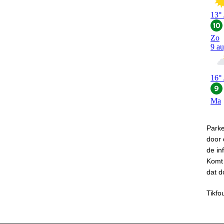
Park
door
de in
Komt 
dat d
Tikfo