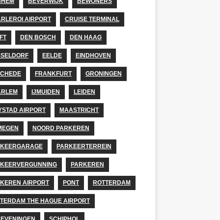
NHEM
BEVERWIJK
BEWONERS
RLEROI AIRPORT
CRUISE TERMINAL
FT
DEN BOSCH
DEN HAAG
SELDORF
EELDE
EINDHOVEN
SCHEDE
FRANKFURT
GRONINGEN
ARLEM
IJMUIDEN
LEIDEN
YSTAD AIRPORT
MAASTRICHT
MEGEN
NOORD PARKEREN
RKEERGARAGE
PARKEERTERREIN
KEERVERGUNNING
PARKEREN
KEREN AIRPORT
PONT
ROTTERDAM
TERDAM THE HAGUE AIRPORT
EVENINGEN
SCHIPHOL