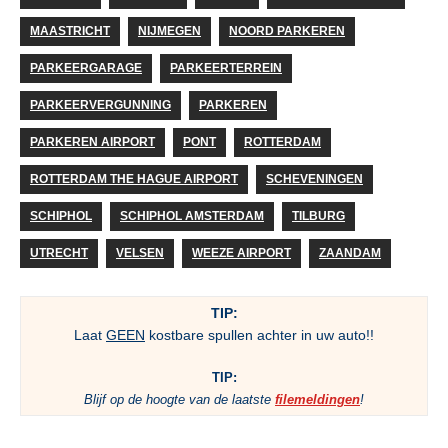
MAASTRICHT
NIJMEGEN
NOORD PARKEREN
PARKEERGARAGE
PARKEERTERREIN
PARKEERVERGUNNING
PARKEREN
PARKEREN AIRPORT
PONT
ROTTERDAM
ROTTERDAM THE HAGUE AIRPORT
SCHEVENINGEN
SCHIPHOL
SCHIPHOL AMSTERDAM
TILBURG
UTRECHT
VELSEN
WEEZE AIRPORT
ZAANDAM
TIP:
Laat
GEEN
kostbare spullen achter in uw auto!!
TIP:
Blijf op de hoogte van de laatste
filemeldingen
!