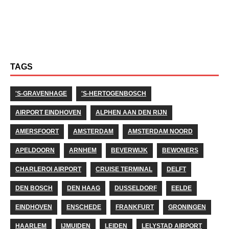
TAGS
'S-GRAVENHAGE
'S-HERTOGENBOSCH
AIRPORT EINDHOVEN
ALPHEN AAN DEN RIJN
AMERSFOORT
AMSTERDAM
AMSTERDAM NOORD
APELDOORN
ARNHEM
BEVERWIJK
BEWONERS
CHARLEROI AIRPORT
CRUISE TERMINAL
DELFT
DEN BOSCH
DEN HAAG
DUSSELDORF
EELDE
EINDHOVEN
ENSCHEDE
FRANKFURT
GRONINGEN
HAARLEM
IJMUIDEN
LEIDEN
LELYSTAD AIRPORT