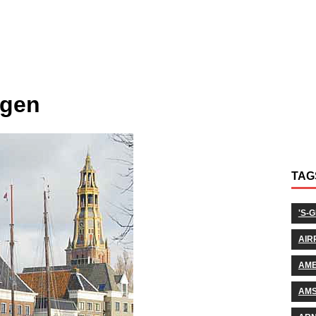
ngen
TAG
'S-
AIR
AM
AM