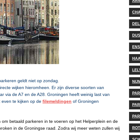
AR
CHA
DEL
DUS
EN
HA
LEL
parkeren geldt niet op zondag.
NIJ
irecte wijken hieromheen. Er zijn diverse soorten van
PA
ar via de A7 en de A28. Groningen heeft weinig last van
 even te kijken op de
filemeldingen
of Groningen
PAR
PAR
m betaald parkeren in te voeren op het Helperplein en de
ROT
roken in de Groningse raad. Zodra wij meer weten zullen wij
SCH