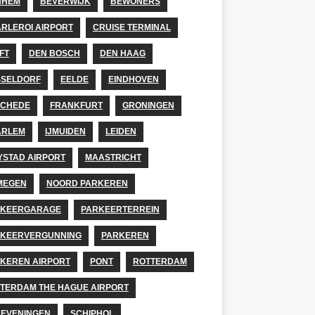
NHEM
BEVERWIJK
BEWONERS
RLEROI AIRPORT
CRUISE TERMINAL
FT
DEN BOSCH
DEN HAAG
SELDORF
EELDE
EINDHOVEN
SCHEDE
FRANKFURT
GRONINGEN
ARLEM
IJMUIDEN
LEIDEN
YSTAD AIRPORT
MAASTRICHT
MEGEN
NOORD PARKEREN
RKEERGARAGE
PARKEERTERREIN
KEERVERGUNNING
PARKEREN
KEREN AIRPORT
PONT
ROTTERDAM
TERDAM THE HAGUE AIRPORT
EVENINGEN
SCHIPHOL