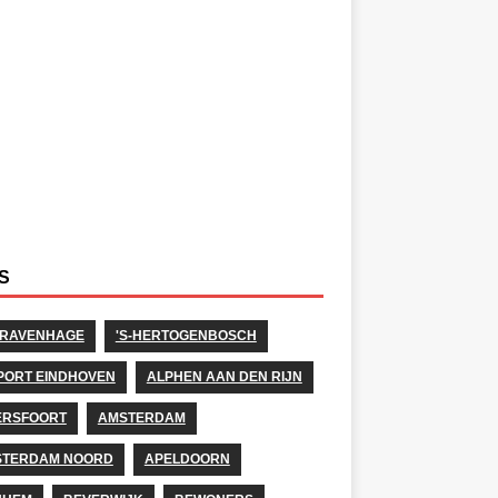
S
GRAVENHAGE
'S-HERTOGENBOSCH
PORT EINDHOVEN
ALPHEN AAN DEN RIJN
ERSFOORT
AMSTERDAM
STERDAM NOORD
APELDOORN