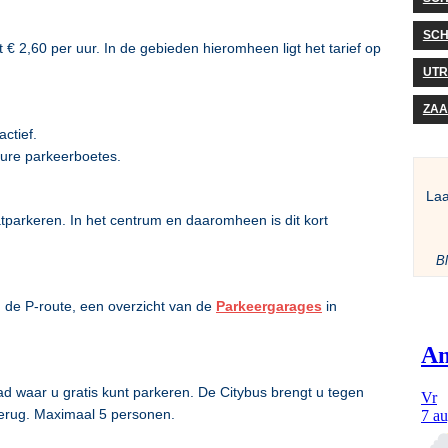
SCH
€ 2,60 per uur. In de gebieden hieromheen ligt het tarief op
UTR
ZA
ctief.
ure parkeerboetes.
La
atparkeren. In het centrum en daaromheen is dit kort
Bl
 de P-route, een overzicht van de
Parkeergarages
in
ad waar u gratis kunt parkeren. De Citybus brengt u tegen
terug. Maximaal 5 personen.