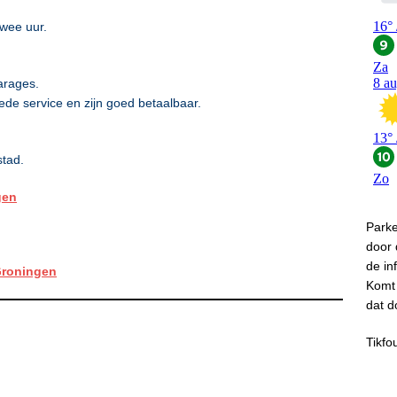
twee uur.
arages.
oede service en zijn goed betaalbaar.
stad.
gen
Park
door
de in
Groningen
Komt 
dat d
Tikfo