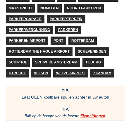
MAASTRICHT
NIJMEGEN
NOORD PARKEREN
PARKEERGARAGE
PARKEERTERREIN
PARKEERVERGUNNING
PARKEREN
PARKEREN AIRPORT
PONT
ROTTERDAM
ROTTERDAM THE HAGUE AIRPORT
SCHEVENINGEN
SCHIPHOL
SCHIPHOL AMSTERDAM
TILBURG
UTRECHT
VELSEN
WEEZE AIRPORT
ZAANDAM
TIP:
Laat
GEEN
kostbare spullen achter in uw auto!!
TIP:
Blijf op de hoogte van de laatste
filemeldingen
!