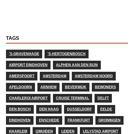
TAGS
'S-GRAVENHAGE
'S-HERTOGENBOSCH
AIRPORT EINDHOVEN
ALPHEN AAN DEN RIJN
AMERSFOORT
AMSTERDAM
AMSTERDAM NOORD
APELDOORN
ARNHEM
BEVERWIJK
BEWONERS
CHARLEROI AIRPORT
CRUISE TERMINAL
DELFT
DEN BOSCH
DEN HAAG
DUSSELDORF
EELDE
EINDHOVEN
ENSCHEDE
FRANKFURT
GRONINGEN
HAARLEM
IJMUIDEN
LEIDEN
LELYSTAD AIRPORT