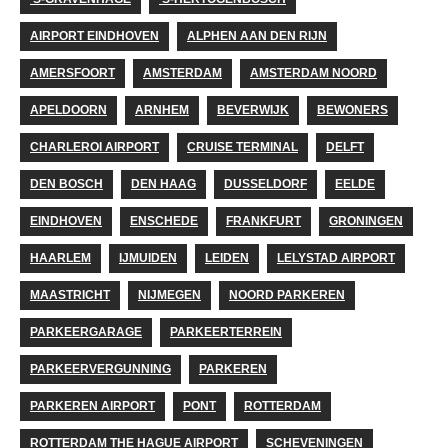
AIRPORT EINDHOVEN
ALPHEN AAN DEN RIJN
AMERSFOORT
AMSTERDAM
AMSTERDAM NOORD
APELDOORN
ARNHEM
BEVERWIJK
BEWONERS
CHARLEROI AIRPORT
CRUISE TERMINAL
DELFT
DEN BOSCH
DEN HAAG
DUSSELDORF
EELDE
EINDHOVEN
ENSCHEDE
FRANKFURT
GRONINGEN
HAARLEM
IJMUIDEN
LEIDEN
LELYSTAD AIRPORT
MAASTRICHT
NIJMEGEN
NOORD PARKEREN
PARKEERGARAGE
PARKEERTERREIN
PARKEERVERGUNNING
PARKEREN
PARKEREN AIRPORT
PONT
ROTTERDAM
ROTTERDAM THE HAGUE AIRPORT
SCHEVENINGEN