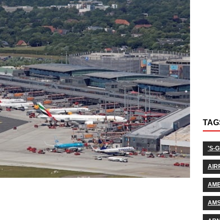
TAG
'S-
AIR
AM
AM