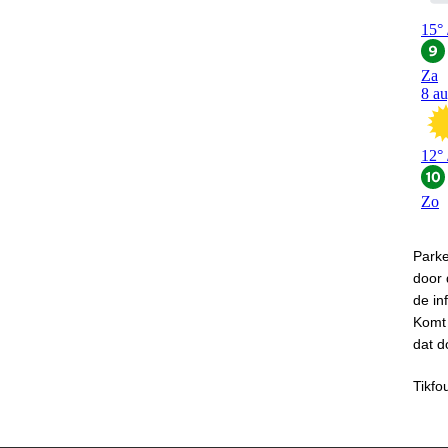
Park
door
de in
Komt 
dat d
Tikfo