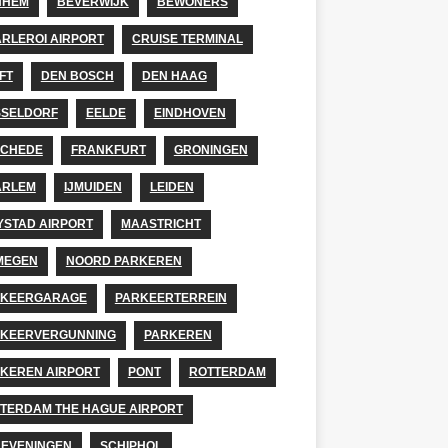
NHEM
BEVERWIJK
BEWONERS
RLEROI AIRPORT
CRUISE TERMINAL
FT
DEN BOSCH
DEN HAAG
SELDORF
EELDE
EINDHOVEN
SCHEDE
FRANKFURT
GRONINGEN
ARLEM
IJMUIDEN
LEIDEN
YSTAD AIRPORT
MAASTRICHT
MEGEN
NOORD PARKEREN
RKEERGARAGE
PARKEERTERREIN
KEERVERGUNNING
PARKEREN
KEREN AIRPORT
PONT
ROTTERDAM
TERDAM THE HAGUE AIRPORT
EVENINGEN
SCHIPHOL