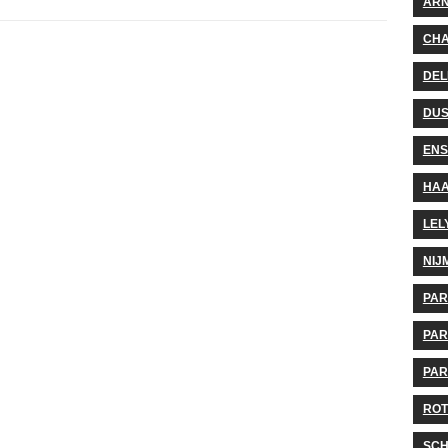
AR
CHA
DEL
DUS
EN
HA
LEL
NIJ
PA
PAR
PAR
ROT
SCH