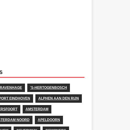
S
GRAVENHAGE
'S-HERTOGENBOSCH
PORT EINDHOVEN
ALPHEN AAN DEN RIJN
ERSFOORT
AMSTERDAM
STERDAM NOORD
APELDOORN