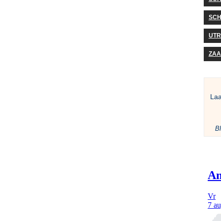
SCH
UTR
ZA
La
Bl