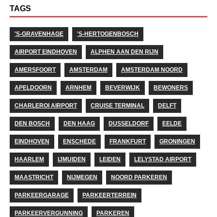
TAGS
'S-GRAVENHAGE
'S-HERTOGENBOSCH
AIRPORT EINDHOVEN
ALPHEN AAN DEN RIJN
AMERSFOORT
AMSTERDAM
AMSTERDAM NOORD
APELDOORN
ARNHEM
BEVERWIJK
BEWONERS
CHARLEROI AIRPORT
CRUISE TERMINAL
DELFT
DEN BOSCH
DEN HAAG
DUSSELDORF
EELDE
EINDHOVEN
ENSCHEDE
FRANKFURT
GRONINGEN
HAARLEM
IJMUIDEN
LEIDEN
LELYSTAD AIRPORT
MAASTRICHT
NIJMEGEN
NOORD PARKEREN
PARKEERGARAGE
PARKEERTERREIN
PARKEERVERGUNNING
PARKEREN