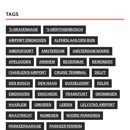
TAGS
'S-GRAVENHAGE
'S-HERTOGENBOSCH
AIRPORT EINDHOVEN
ALPHEN AAN DEN RIJN
AMERSFOORT
AMSTERDAM
AMSTERDAM NOORD
APELDOORN
ARNHEM
BEVERWIJK
BEWONERS
CHARLEROI AIRPORT
CRUISE TERMINAL
DELFT
DEN BOSCH
DEN HAAG
DUSSELDORF
EELDE
EINDHOVEN
ENSCHEDE
FRANKFURT
GRONINGEN
HAARLEM
IJMUIDEN
LEIDEN
LELYSTAD AIRPORT
MAASTRICHT
NIJMEGEN
NOORD PARKEREN
PARKEERGARAGE
PARKEERTERREIN