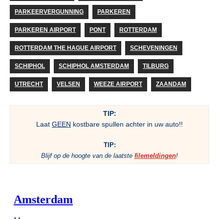
PARKEERVERGUNNING
PARKEREN
PARKEREN AIRPORT
PONT
ROTTERDAM
ROTTERDAM THE HAGUE AIRPORT
SCHEVENINGEN
SCHIPHOL
SCHIPHOL AMSTERDAM
TILBURG
UTRECHT
VELSEN
WEEZE AIRPORT
ZAANDAM
TIP:
Laat
GEEN
kostbare spullen achter in uw auto!!
TIP:
Blijf op de hoogte van de laatste
filemeldingen
!