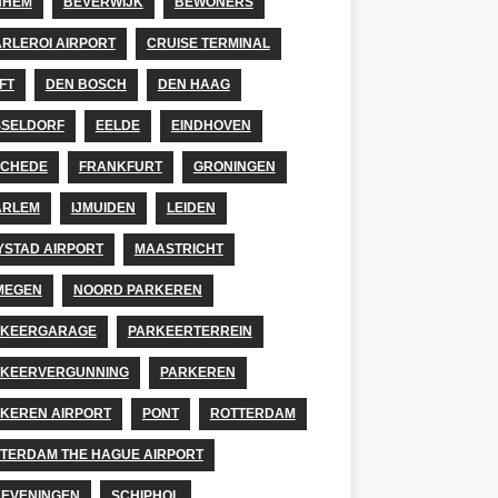
NHEM
BEVERWIJK
BEWONERS
RLEROI AIRPORT
CRUISE TERMINAL
FT
DEN BOSCH
DEN HAAG
SELDORF
EELDE
EINDHOVEN
SCHEDE
FRANKFURT
GRONINGEN
ARLEM
IJMUIDEN
LEIDEN
YSTAD AIRPORT
MAASTRICHT
MEGEN
NOORD PARKEREN
RKEERGARAGE
PARKEERTERREIN
KEERVERGUNNING
PARKEREN
KEREN AIRPORT
PONT
ROTTERDAM
TERDAM THE HAGUE AIRPORT
EVENINGEN
SCHIPHOL