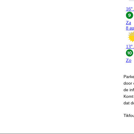
Park
door
de in
Komt 
dat d
Tikfo