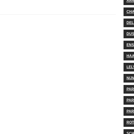
AR
CHA
DEL
DUS
EN
HA
LEL
NIJ
PA
PAR
PAR
ROT
SCH