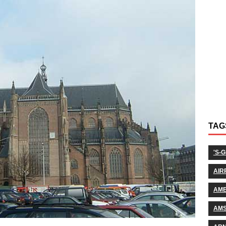
TAG
'S-
AIR
AM
AM