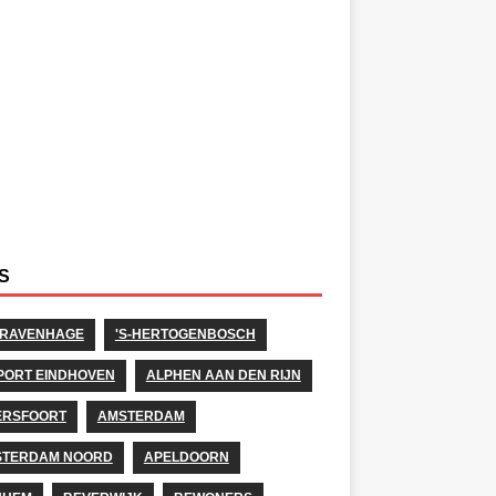
S
GRAVENHAGE
'S-HERTOGENBOSCH
PORT EINDHOVEN
ALPHEN AAN DEN RIJN
ERSFOORT
AMSTERDAM
STERDAM NOORD
APELDOORN