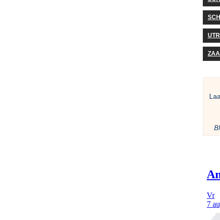
SCH
UTR
ZA
La
Bl