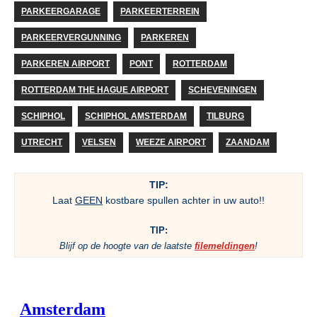
PARKEERGARAGE
PARKEERTERREIN
PARKEERVERGUNNING
PARKEREN
PARKEREN AIRPORT
PONT
ROTTERDAM
ROTTERDAM THE HAGUE AIRPORT
SCHEVENINGEN
SCHIPHOL
SCHIPHOL AMSTERDAM
TILBURG
UTRECHT
VELSEN
WEEZE AIRPORT
ZAANDAM
TIP:
Laat
GEEN
kostbare spullen achter in uw auto!!
TIP:
Blijf op de hoogte van de laatste
filemeldingen
!