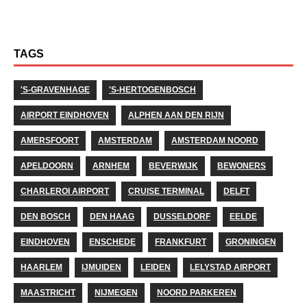
TAGS
'S-GRAVENHAGE
'S-HERTOGENBOSCH
AIRPORT EINDHOVEN
ALPHEN AAN DEN RIJN
AMERSFOORT
AMSTERDAM
AMSTERDAM NOORD
APELDOORN
ARNHEM
BEVERWIJK
BEWONERS
CHARLEROI AIRPORT
CRUISE TERMINAL
DELFT
DEN BOSCH
DEN HAAG
DUSSELDORF
EELDE
EINDHOVEN
ENSCHEDE
FRANKFURT
GRONINGEN
HAARLEM
IJMUIDEN
LEIDEN
LELYSTAD AIRPORT
MAASTRICHT
NIJMEGEN
NOORD PARKEREN