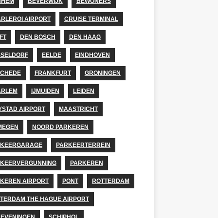
NHEM
BEVERWIJK
BEWONERS
RLEROI AIRPORT
CRUISE TERMINAL
FT
DEN BOSCH
DEN HAAG
SELDORF
EELDE
EINDHOVEN
SCHEDE
FRANKFURT
GRONINGEN
ARLEM
IJMUIDEN
LEIDEN
YSTAD AIRPORT
MAASTRICHT
MEGEN
NOORD PARKEREN
RKEERGARAGE
PARKEERTERREIN
KEERVERGUNNING
PARKEREN
KEREN AIRPORT
PONT
ROTTERDAM
TERDAM THE HAGUE AIRPORT
EVENINGEN
SCHIPHOL