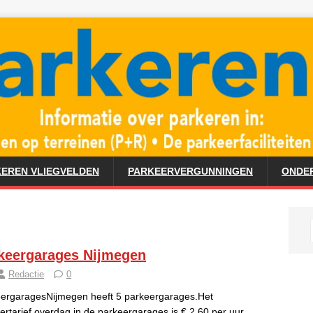
EREN VLIEGVELDEN
PARKEERVERGUNNINGEN
ONDE
keergarages Nijmegen
Redactie
0
ergaragesNijmegen heeft 5 parkeergarages.Het
ertarief overdag in de parkeergarages is € 2,60 per uur.