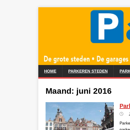
HOME
PARKEREN STEDEN
PARK
Maand:
juni 2016
Par
Parke
parke