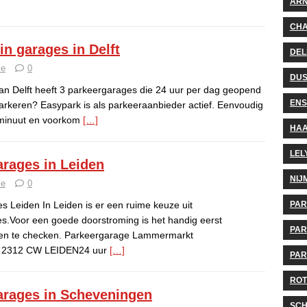
AR
CHA
in garages in Delft
DEL
ie
0
DUS
an Delft heeft 3 parkeergarages die 24 uur per dag geopend
EN
parkeren? Easypark is als parkeeraanbieder actief. Eenvoudig
 minuut en voorkom
[…]
HA
LEL
arages in Leiden
NIJ
ie
0
PA
s Leiden In Leiden is er een ruime keuze uit
s.Voor een goede doorstroming is het handig eerst
PAR
gen te checken. Parkeergarage Lammermarkt
 2312 CW LEIDEN24 uur
[…]
PAR
ROT
arages in Scheveningen
SCH