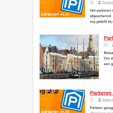
Redact
Het parkeren 
afgeschermd. 
erg geliefd bij
Par
Betaa
Om de
een g
Parkeren 
Redact
Parkeer garag