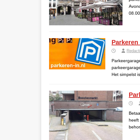
Avond
08.0
Parkeren
Redact
Parkeergarage
parkeergarage
Het simpelst 
Par
Betaa
heeft
behor