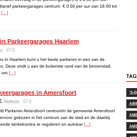
tarief parkeergarages centrum: € 0,50 per uur van 18.00 tot
0
[…]
 in Parkeergarages Haarlem
ie
0
s In Haarlem kunt u het beste parkeren in een van de
s. Deze vindt u aan de buitenste rand van de binnenstad.
is om
[…]
TAG
keergarages in Amersfoort
'S-
Redactie
0
AIR
ld Parkeren Amersfoort centrumIn de gemeente Amersfoort
AM
 ervoor gekozen in het centrum van de stad en de daarbij
ende winkelcentra te reguleren en autoluw
[…]
AM