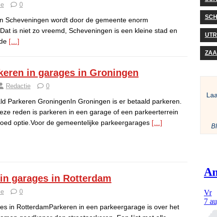
ie
0
SCH
in Scheveningen wordt door de gemeente enorm
Dat is niet zo vreemd, Scheveningen is een kleine stad en
UTR
 de
[…]
ZA
keren in garages in Groningen
Redactie
0
La
ld Parkeren GroningenIn Groningen is er betaald parkeren.
ze reden is parkeren in een garage of een parkeerterrein
oed optie.Voor de gemeentelijke parkeergarages
[…]
Bl
in garages in Rotterdam
ie
0
es in RotterdamParkeren in een parkeergarage is over het