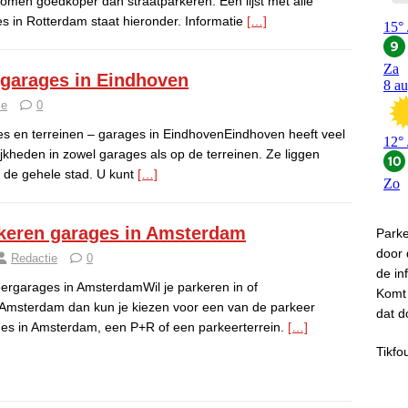
men goedkoper dan straatparkeren. Een lijst met alle
s in Rotterdam staat hieronder. Informatie
[…]
 garages in Eindhoven
ie
0
s en terreinen – garages in EindhovenEindhoven heeft veel
kheden in zowel garages als op de terreinen. Ze liggen
r de gehele stad. U kunt
[…]
keren garages in Amsterdam
Park
door
Redactie
0
de in
ergarages in AmsterdamWil je parkeren in of
Komt 
 Amsterdam dan kun je kiezen voor een van de parkeer
dat d
es in Amsterdam, een P+R of een parkeerterrein.
[…]
Tikfo