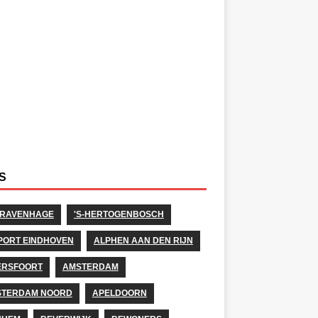
S
GRAVENHAGE
'S-HERTOGENBOSCH
PORT EINDHOVEN
ALPHEN AAN DEN RIJN
ERSFOORT
AMSTERDAM
STERDAM NOORD
APELDOORN