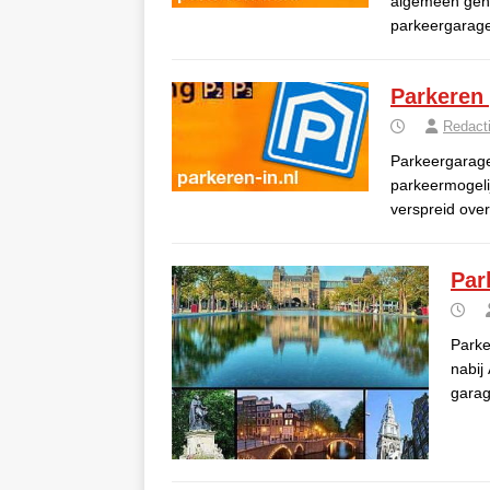
algemeen geno
parkeergarage
Parkeren
Redact
Parkeergarage
parkeermogelij
verspreid ove
Par
Parke
nabij
garag