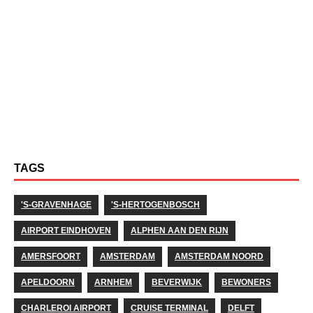
TAGS
'S-GRAVENHAGE
'S-HERTOGENBOSCH
AIRPORT EINDHOVEN
ALPHEN AAN DEN RIJN
AMERSFOORT
AMSTERDAM
AMSTERDAM NOORD
APELDOORN
ARNHEM
BEVERWIJK
BEWONERS
CHARLEROI AIRPORT
CRUISE TERMINAL
DELFT