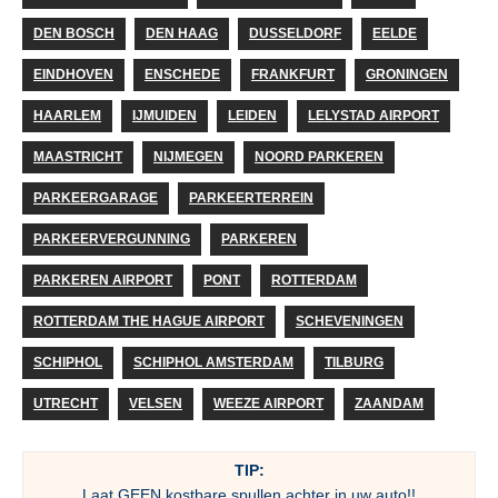
DEN BOSCH
DEN HAAG
DUSSELDORF
EELDE
EINDHOVEN
ENSCHEDE
FRANKFURT
GRONINGEN
HAARLEM
IJMUIDEN
LEIDEN
LELYSTAD AIRPORT
MAASTRICHT
NIJMEGEN
NOORD PARKEREN
PARKEERGARAGE
PARKEERTERREIN
PARKEERVERGUNNING
PARKEREN
PARKEREN AIRPORT
PONT
ROTTERDAM
ROTTERDAM THE HAGUE AIRPORT
SCHEVENINGEN
SCHIPHOL
SCHIPHOL AMSTERDAM
TILBURG
UTRECHT
VELSEN
WEEZE AIRPORT
ZAANDAM
TIP:
Laat
GEEN
kostbare spullen achter in uw auto!!